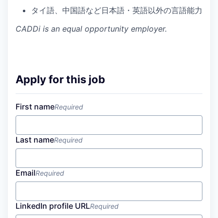
タイ語、中国語など日本語・英語以外の言語能力
CADDi
is an equal opportunity employer.
Apply for this job
First name
Required
Last name
Required
Email
Required
LinkedIn profile URL
Required